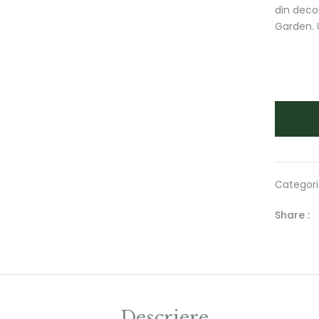
din decor
Garden. 
Categori
Share :
Descriere