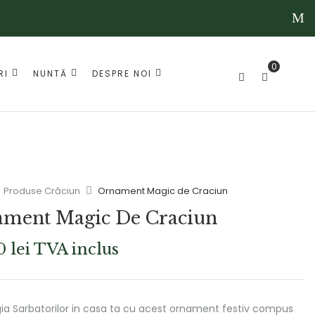
0
RI
NUNTĂ
DESPRE NOI
Produse Crăciun
Ornament Magic de Craciun
ment Magic De Craciun
00
lei
TVA inclus
a Sarbatorilor in casa ta cu acest ornament festiv compus