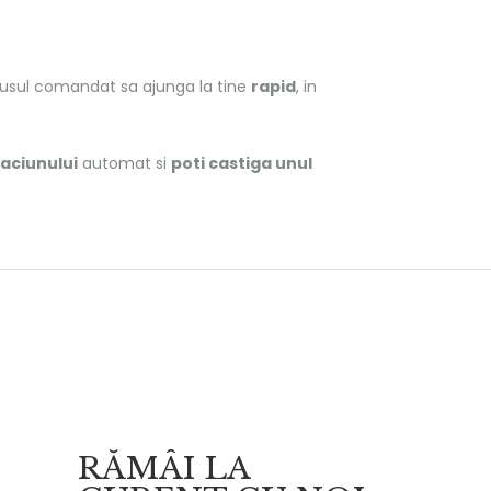
rodusul comandat sa ajunga la tine
rapid
, in
aciunului
automat si
poti castiga unul
RĂMÂI LA