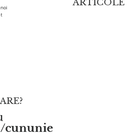
ARTICOLE
 noi
t
ARE?
u
ă/cununie