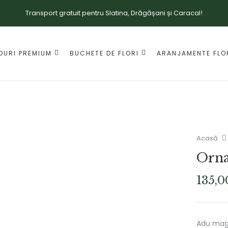
Transport gratuit pentru Slatina, Drăgășani și Caracal!
OURI PREMIUM
BUCHETE DE FLORI
ARANJAMENTE FLO
Acasă
Orna
135,
Adu magi