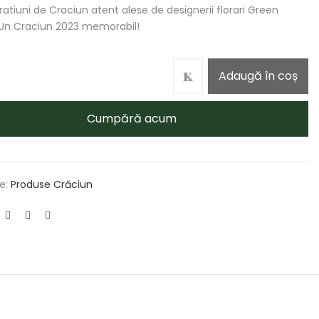
atiuni de Craciun atent alese de designerii florari Green
Un Craciun 2023 memorabil!
Adaugă în coș
Cumpără acum
e:
Produse Crăciun