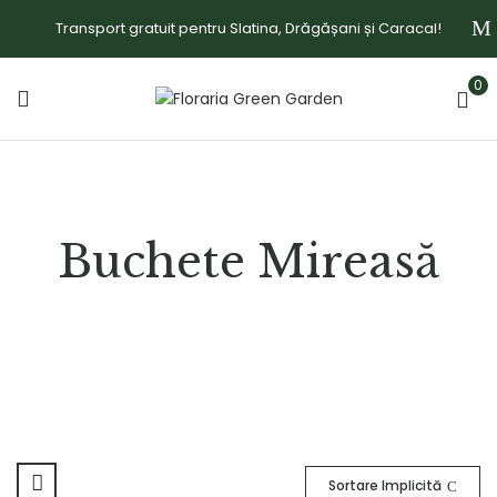
Transport gratuit pentru Slatina, Drăgășani și Caracal!
0
Buchete Mireasă
Sortare Implicită