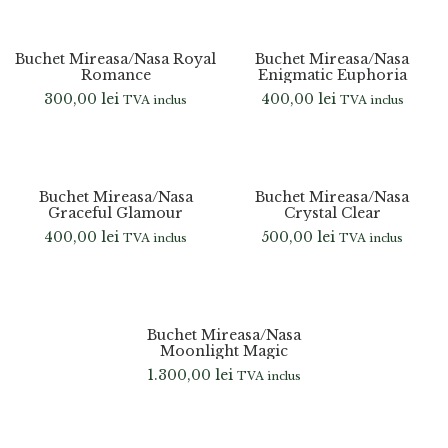
Buchet Mireasa/Nasa Royal
Buchet Mireasa/Nasa
Romance
Enigmatic Euphoria
300,00
lei
400,00
lei
TVA inclus
TVA inclus
Buchet Mireasa/Nasa
Buchet Mireasa/Nasa
Graceful Glamour
Crystal Clear
400,00
lei
500,00
lei
TVA inclus
TVA inclus
Nu
este
Buchet Mireasa/Nasa
în
Moonlight Magic
stoc
1.300,00
lei
TVA inclus