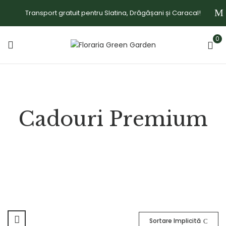
Transport gratuit pentru Slatina, Drăgășani și Caracal!
0
Cadouri Premium
Sortare Implicită