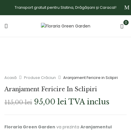
Transport gratuit pentru Slatina, Drăgășani și Caracal!
0
Acasă
Produse Crăciun
Aranjament Fericire in Sclipiri
Aranjament Fericire In Sclipiri
95,00
lei
TVA inclus
115,00
lei
Floraria Green Garden
va prezinta
Aranjamentul