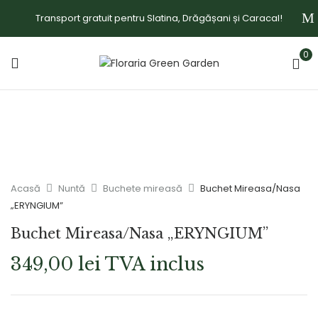
Transport gratuit pentru Slatina, Drăgășani și Caracal!
0
Acasă
Nuntă
Buchete mireasă
Buchet Mireasa/Nasa
„ERYNGIUM”
Buchet Mireasa/Nasa „ERYNGIUM”
349,00
lei
TVA inclus